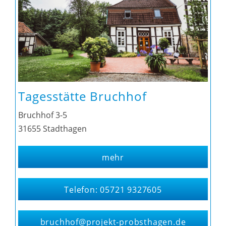
Tagesstätte Bruchhof
Bruchhof 3-5
31655 Stadthagen
mehr
Telefon: 05721 9327605
bruchhof@projekt-probsthagen.de