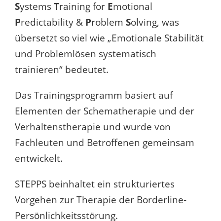
S
ystems
T
raining for
E
motional
P
redictability &
P
roblem
S
olving, was
übersetzt so viel wie „Emotionale Stabilität
und Problemlösen systematisch
trainieren“ bedeutet.
Das Trainingsprogramm basiert auf
Elementen der Schematherapie und der
Verhaltenstherapie und wurde von
Fachleuten und Betroffenen gemeinsam
entwickelt.
STEPPS beinhaltet ein strukturiertes
Vorgehen zur Therapie der Borderline-
Persönlichkeitsstörung.